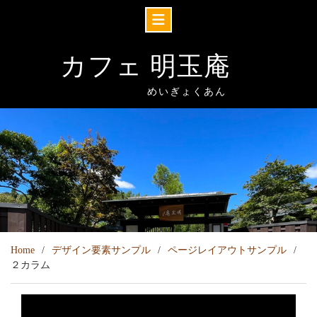
Skip
to
カフェ 明玉庵
content
めいぎょくあん
Home
デザイン要素サンプル
ページレイアウトサンプル
２カラム