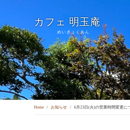
Skip
to
content
カフェ 明玉庵
めいぎょくあん
Home
お知らせ
6月23日(火)の営業時間変更に