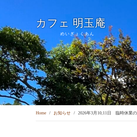
Skip
to
content
カフェ 明玉庵
めいぎょくあん
Home
お知らせ
2026年3月10,11日 臨時休